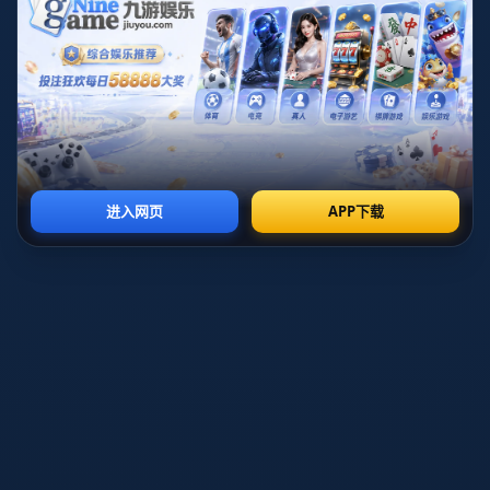
克斯的团队协作仍需进一步提升，他们依赖个人能力的场面
过于常见，没有形成真正的“整体打法”。这无疑成为本次比
赛的劣势。
哈登再现经典得分模式
针对哈登羸弱的防守能力，一些媒体曾对他的场上表现提出
质疑。不过本场比赛，哈登用实力作出回应。他不仅在防守
端展现了努力与态度，还在进攻端依旧保持了以往的高效表
现。他擅长的“后撤步三分”再次成为了全场亮点，而快速突
破以及篮下装篮更是让尼克斯的防守队员手足无措。他的多
样化打法显现出了深厚的技术储备，也让其他年轻球员深受
启发。想必，哈登的表现会成为未来篮球发展的一个学习样
板。
数据分析：胜利的背后
不仅是球员的表现值得关注，数据上的解读同样不可或缺。
从赛后的技术统计来看，快船篮板球抢得更多，这使得他们
在转换进攻时占据了强大的优势，屡次创造和把握第二次进
攻机会。此外，快船的失误控制优秀，几乎没给尼克斯太多
反击的空间。相比之下，尼克斯在
三分球命中率
上的表现欠