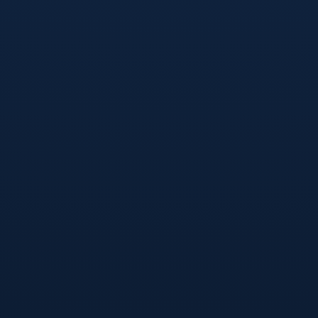
佳，这成为了比赛输掉的关键原因之一。通过这些数据，我
们不难看出，快船本次胜利绝非偶然，而是凭借多方位的优
势碾压对手。
这场战役不仅是哈登的高光表现瞬间，也让快船的团队配合
成为观众赞赏的焦点，同时为尼克斯敲响了团队提升的警
钟。篮球赛场上的每一场胜利都讲述着不同的故事，而哈登
的29分和快船的击败尼克斯，正是其中一场值得书写的佳
作。