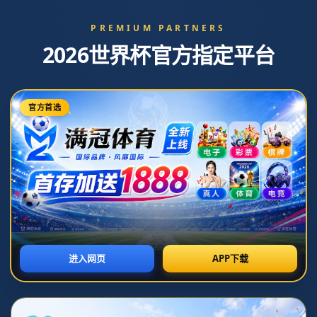
关于我们
联系我们
admin@hlroca.com
在线客服
Admin
2026-07-07T21:32:19+08:00
新闻资讯
哈登砍下29分 助快船力克尼克斯勇夺胜利
哈登率队逆袭 快船力克尼克斯
在篮球场的激烈较量中，谁能掌控节奏，谁就能掌握胜利的
钥匙。快船与尼克斯的对决中，哈登的表现实实在在地诠释
了这一点。他凭借出众的表现率队拿下比赛，让观众沉醉于
他的篮球艺术，同时也为球队赢得了宝贵的荣耀。快船最终
以强硬的姿态击败了尼克斯，这场比赛除了记纪录，更是故