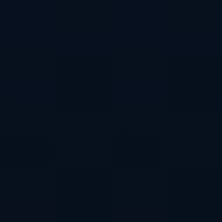
Admin
2026-08-09
阿尔卡拉斯：不可思议的逆转铸就史诗般胜
利
阿尔卡拉斯惊天逆转：网坛新星的巅峰时刻 在竞技体育的
世界里，逆转总是令人热血沸腾的桥段，而阿尔卡拉斯的逆
转更是让人感到不可思议。他在逆境中的坚持与爆发不仅展
示出超凡的实力，更让整个网球世界为之振奋。