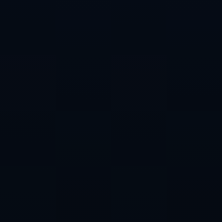
Admin
2026-08-06
詹姆斯·拉斯特《念故乡——自新大陆交响曲
冬夜的球馆里，灯光一点一点暗下去，只剩下场中央那一束
追光，像是为一段故事按下了回放键。就在这时，扬声器里
缓缓响起了詹姆斯·拉斯特的《念故乡——自新大陆交响曲》
改编版，熟悉而又略带异乡感的旋律，在看台与
麻将胡了pg网站app