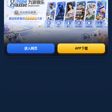
可能需要更多依赖其他前锋如劳塔罗-马丁内斯的个人能
力，或者提拔年轻球员上位。然而，年轻球员在经验和稳定
性上可能存在不足，这无疑增加了战术调整的难度。
如何应对：国米的备选方案
面对塔雷米的伤病，国际米兰并非没有应对之策。首先，球
队可以考虑调整阵型，将重心放在中场控制上，通过加强传
导来弥补锋线火力的不足。其次，替补前锋或边路球员可以
被赋予更多进攻任务，以分担压力。此外，俱乐部或许会在
接下来的转会窗口中寻找临时解决方案，引进一名经验丰富
的前锋作为短期补充。
值得一提的是，伤病虽然是挑战，但也可能是机遇。一些年
轻球员可能会因此获得更多出场时间，展现自己的潜力。球
迷们期待着，国米能够在这一困难时期找到新的化学反应，
甚至挖掘出隐藏的“明日之星”。
伤病背后的思考：球员保护的重
要性