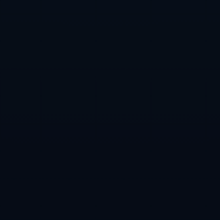
世界杯竞猜苹果 深度参与世界杯的另一种方式 当世界杯的
哨声响起 无数球迷被绿茵场上的激情点燃 与此同时 围绕世
界杯的各种互动玩法也开始升温 其中颇具话题性的就是“世
界杯竞猜苹果”这一现象 它既指