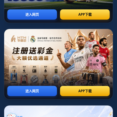
验 因此 真正的最佳入口应该是一个综合评价的结果 而不是
被广告宣传左右的冲动选择
判断一个世界杯买球入口是否可靠的关键指标
要在众多平台中挑出2026世界杯买球入口最佳 需要从几个
维度进行综合判断 首先是合规性 是否持有权威地区的有效
牌照 是否在官网显著位置展示监管机构信息 其次是资金安
全 是否提供第三方支付托管 是否支持实名认证后绑定银行
卡和提现到账记录 再者是玩法与赔率的透明度 是否能清晰
看到比赛规则 结算方式 盘口变化记录 最后是用户体验 包括
页面是否简洁不卡顿 是否提供多语言支持 是否有专业的客
服团队在高峰期依然保持响应 这些标准并不华丽 却是甄别
入口优劣的基础框架
案例分析 一次冲动选择造成的隐性损失