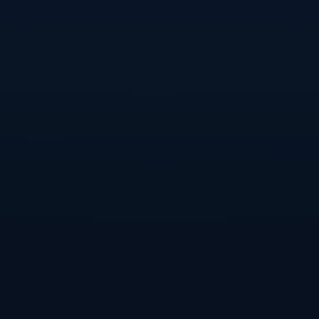
未来视角下的世界杯买球入口发展趋势
展望2026世界杯 由于赛事将在美国 加拿大和墨西哥共同举
办 相关监管政策 版权合作以及技术对接都可能发生新的变
化 这意味着买球入口的形态也会随之演进 一方面 区块链技
术和更加严格的身份验证流程将被更多平台引入 用于强化
资金流转记录和用户实名管理 另一方面 借助人工智能的风
控系统会更快发现异常投注行为 降低平台和用户双方的风
险 在这种趋势下 真正意义上的2026世界杯买球入口最佳 很
可能不只是赔率更优 或界面更炫 而是能在合规 合理 有趣之
间取得平衡 既尊重赛事本身的体育价值 也为普通球迷提供
相对安全 可控的参与途径