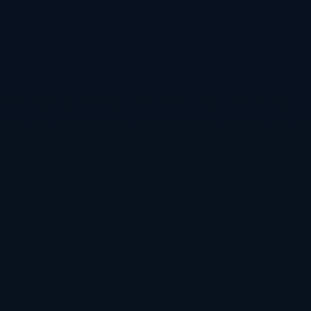
关于我们
欢迎访问我们的企业官网。我们是一
家致力于为全球客户提供领先技术产
品与服务的企业。我们的核心目标是
通过创新和优化行业解决方案，帮助
企业客户提高业务效率，推动企业的
数字化转型。我们的团队汇聚了行业
内最顶尖的专家，他们通过深刻的市
场洞察和前沿技术，定制专属于您的
商业方案。无论是初创公司还是大型
跨国企业，我们都能提供个性化的解