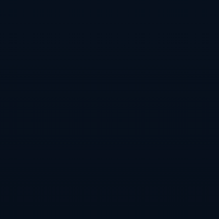
决方案，帮助企业提升整体运营效率
和市场竞争力。通过我们的平台，您
可以全面掌握企业运营的各项关键数
据，随时作出明智的决策。加入我
们，共同开创更加高效、智能的未
来。
最新资讯
拜仁客场5球大胜斯图加 凯恩替补上演帽子戏法
世界杯竞猜苹果
沃尔夫斯堡主场意外失利，保级队掀翻强敌