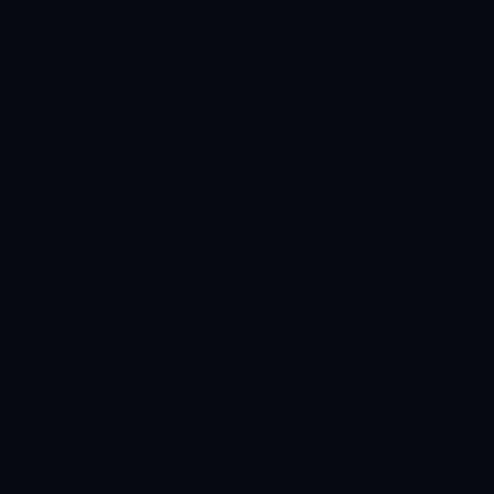
麻将胡了pg网站app
企业管理平台为各类企业提供集成化的运营管理工具，帮助您
有效监控和管理企业的各项流程。通过平台，企业可以高效地
进行数据分析、客户关系管理和项目追踪，提升团队协作和整
体运营效率。无论您是初创公司还是成熟企业，我们的管理平
台都能为您的企业提供精准支持，助力企业高效发展。
联系我们
admin@hlroca.com
13833146889