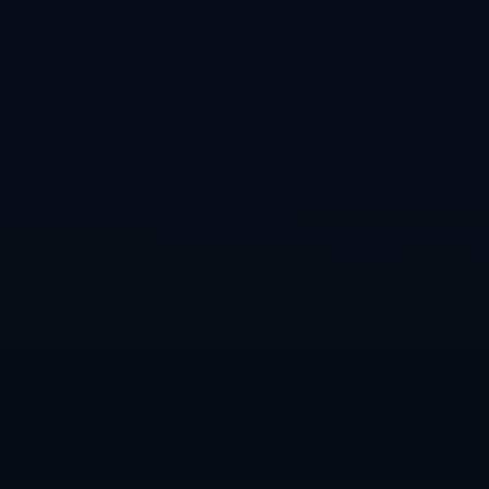
Admin
2026-08-09
2026世界杯竞猜APP官方
2026世界杯竞猜APP官方安全玩法深度解析 当全球球迷都
在倒数等待北美赛场的第一声哨响时，关于“2026世界杯竞