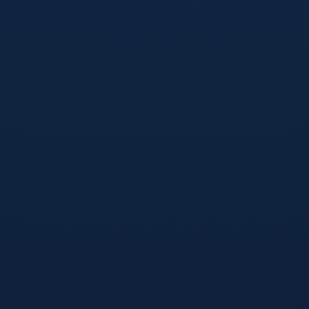
葛春宇的表现 最大的亮点在于稳定和执行力 在强手如林的
世界杯赛场上 每一轮都可能改写排名 要在高压环境下连续
完成高难度动作 对心理素质和临场判断都是严峻考验 从资
格赛到决赛 他一步步稳扎稳打 在动作选择上兼顾了难度与
成功率 虽然最终没能超越状态爆棚的苏翊鸣 但银牌本身已
经足够说明问题 更重要的是 他与苏翊鸣形成的良性竞争 不
仅推动了彼此技战术的提升 也给年轻队员树立了非常直观
的榜样
从团队建设的角度看 当一支队伍拥有两名甚至更多有实力
冲击领奖台的选手时 教练组在战术安排 心理疏导以及长期
规划上的空间都会更大 比赛中可以根据不同选手的特点制
定差异化策略 日常训练中也能通过组内竞争不断制造高质