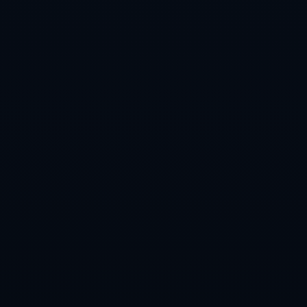
在一场备受瞩目的常规赛较量中，篮网锋线重要拼图卡梅
伦-约翰逊用一次高效的进攻表现，为球队交出了一份颇具
含金量的答卷。此役他全场出战时间并不算最长，却在9次
出手中命中5球，高效砍下13分、3个篮板和2次
Admin
2026-08-09
世界杯买球安卓_1