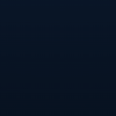
这项原本相对小众的运动 带入他们日常话题的真实人物 当
他们看到同龄人甚至比自己大不了几岁的选手 在世界舞台
上完成高难度动作 站上最高领奖台时 对冰雪运动的距离感
会被大大缩短 这种可触达的榜样力量 正在让更多家庭重新
审视体育尤其是冬季项目的价值
从长远看 这有助于夯实中国冰雪运动的群众基础 当越来越
多青少年愿意尝试滑雪滑板类运动 社会层面的参与金字塔
底座会不断扩宽 顶端涌现高水平竞技选手的概率自然随之
提升 反过来 高水平选手取得优异成绩又会激发更多人参与
形成良性循环 云顶大跳台世界杯中国队包揽金银牌 不只是
一次竞技层面的胜利 也是一次面向未来的形象展示 它告诉
人们 中国不仅可以办出高水平冰雪赛事 也能在这些赛场上
拿出真正世界级的表现
当灯光逐渐熄灭 雪道上的痕迹被夜风慢慢抹平 那些腾空的
瞬间仍在很多人的记忆中反复回放 苏翊鸣首夺赛季冠军 葛
春宇收获银牌 这组名字和成绩背后 是一代中国冰雪人的坚
持 一套逐渐成熟的培养体系 以及一个正在形成的文化共识
云顶大跳台不只是一个比赛场地 更是一座象征新的起跳点