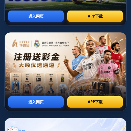
同时促使管理团队重新审视决策。
球员未来与俱乐部文化之间的平衡
在现代足球俱乐部的管理中，如何协调球员个人利益与集体
发展之间的关系是一个永恒的课题。穆勒的续约谈判并非单
一事件，而是对拜仁长期文化信念的一次考验。他曾表示：
“我始终愿意为俱乐部的成功全力以赴。”这样的态度显示了
他的忠诚，但与之相对，俱乐部也必须充分考虑战术需求和
经济因素。
根据历史案例，巴塞罗那曾在续约传奇球员梅西时面临类似
难题，结果球员选择离开，俱乐部文化因此受到一定冲击。
而拜仁方面的做法可能更具平衡性，因为他们始终追求能够
维护文化根基又不妥协于现实趋势的解决方案。
未来规划：俱乐部保持竞争力的关键
总监的采访不仅局限于穆勒的个案，更被外界视为拜仁整体
规划的一部分。球队近年来在欧洲赛场上的表现略显波动，
如何保持竞争力成为管理层的首要任务。
公开讨论球员未
来，尤其是核心球员的归属问题，不仅是在为当前目标服
务，更是为长期规划奠定基础。