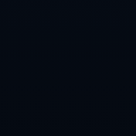
亮，天河般的蓝白色光芒映照着纪念碑球场外欢呼的人群。
阿根廷足坛又一次把鲜花与掌声献给了同一个名字——“蓝
桥”。这位从名不见经传的守门员，到国家队门
麻将胡了pg网站app
企业管理平台为各类企业提供集成化的运营管理工具，帮助您
有效监控和管理企业的各项流程。通过平台，企业可以高效地
进行数据分析、客户关系管理和项目追踪，提升团队协作和整
体运营效率。无论您是初创公司还是成熟企业，我们的管理平
台都能为您的企业提供精准支持，助力企业高效发展。