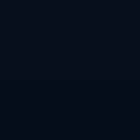
Admin
2026-08-07
AC米兰正式宣布与萨勒马克斯续签合同
AC米兰俱乐部官方宣布，比利时球员亚历克西斯·萨勒马克
斯正式与球队完成续约，新合约将他与红黑军团的绑定进一
步延长，这一消息迅速成为意大利与比利时足坛的焦点。作