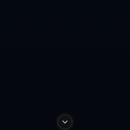
新闻资讯
联系我们O
案例展示
Copyright 2024
PG麻将胡了免费版(试玩游戏)官方网站·模拟器·模
拟器\/试玩平台
All Rights by
麻将胡了pg网站app