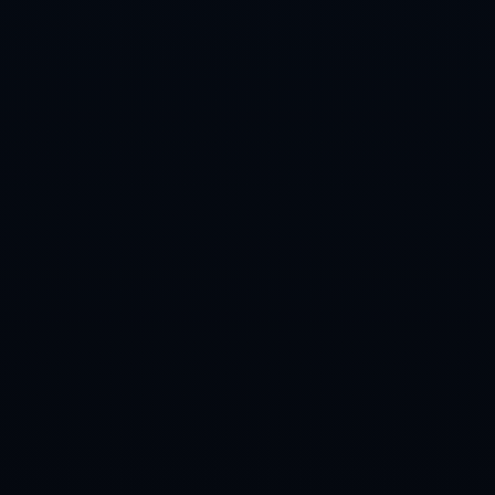
联系我们
admin@hlroca.com
13833146889
960664117
栏目导航
关于我们
我们的优势
团队成员