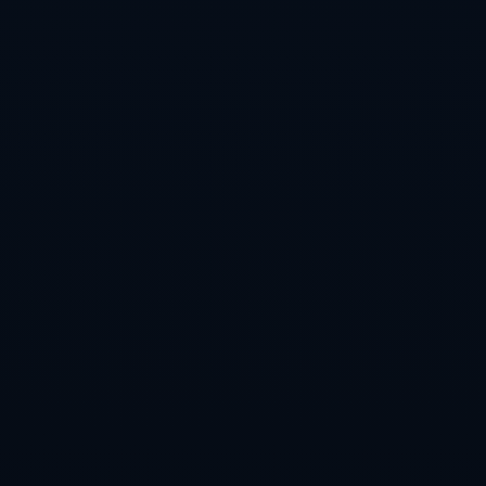
Admin
2026-08-07
世界杯预测分析
世界杯预测分析的底层逻辑 在距离下一届世界杯还有一段
时间的时候，关于“谁能夺冠”“黑马从何而来”的讨论，往往
已经在球迷圈子里悄然升温。相比简单的“凭感觉押宝”，如
今的世界杯预测分析更加依赖数据建