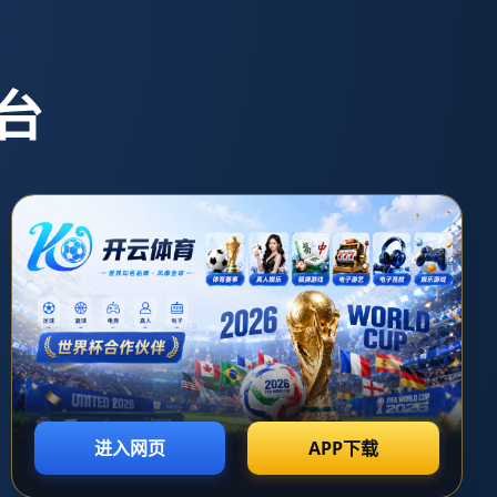
admin@hlroca.com
在线客服
联系我们
关于我们