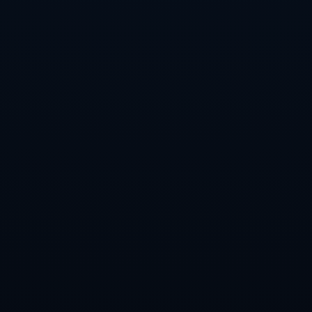
dmin
2026-08-08
Admin
2026-08-08
冠：皇马1-2败北曼
2026世界杯盘口APP
，瓜帅或将调整弟子阿
热门
索
2026世界杯盘口APP下载热
乌的夜晚再度成为欧洲足坛的
解析 每一届世界杯到来之前
，却在终场哨响时留下了皇马
球迷最先感受到的，往往不是
难掩的失落。欧冠淘汰赛焦点
哨声，而是各类数据平台和盘
，皇家马德里主场1比2不敌来
具的“提前升温”。在移动互联
曼城，在这场被视为“提前上
度普及的当下，围绕2026世
决赛”中，安切洛蒂的球队在
盘口
优势稍纵即逝后