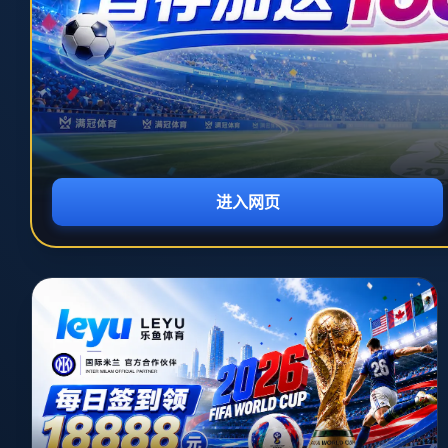
高芙在比赛中的策略性耐心
面对对手如虹的气势，高芙展现了
多拍来试探对手，为自己创造机会
要，尤其是在面对强劲对手时。高
力，还为自己争取了时间来寻求突
精准的底线控制
在比赛的多个关键点，
高芙以精准
术的体现，也是她对场上形势精准
对手始终处于被动状态，无法组织
水平，也证明了她在赛场上敏锐而
高芙的巧妙放短球
其中一局，高芙以一个巧妙的放短
的全面能力，以及在压力之下的创
扰，迫使其频繁改变步法，以应对
智慧和策略的合战。