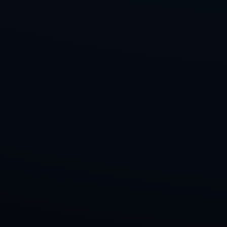
麻将胡了pg网站
联
app
a
企业管理平台为各类企业提供集成
1
化的运营管理工具，帮助您有效监
控和管理企业的各项流程。通过平
9
台，企业可以高效地进行数据分
析、客户关系管理和项目追踪，提
升团队协作和整体运营效率。无论
您是初创公司还是成熟企业，我们
的管理平台都能为您的企业提供精
准支持，助力企业高效发展。