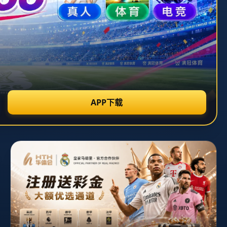
她的冷静和策略性耐心。她在比赛初期利用长
并积累能量。这种策略在网球比赛中非常重
芙凭借这些多拍回合，不仅消耗了对手的体
破口。
的底线击球控制局势
。这种底线推动不仅是技
判断的结果。她通过不断变化节奏和角度，让
有效反击。这些底线击球不仅显示了她的技术
迅速的应变能力。
球迅速扭转了比赛的节奏。这一技术展示了她
新思维。巧妙的放短球给对手带来了不小困
高芙的不断挑战。这不仅是体力的较量，更是