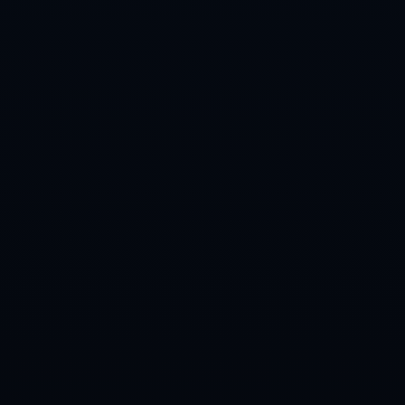
admin@hlroca.com
13833146889
960664117
栏目导航
关于我们
我们的优势
团队成员
新闻资讯
联系我们O
案例展示