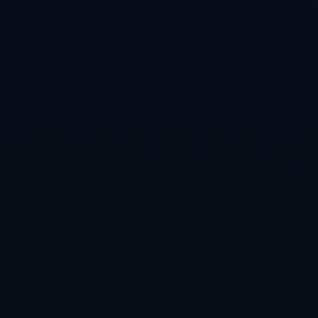
Admin
2026-08-06
四川男篮因观众扰赛受罚
观众干扰比赛 四川男篮受罚事件解析 在篮球赛场上，激情
与秩序总是相伴而行。然而，当观众的情绪失控，干扰比赛
的正常进行时，不仅会影响球员的表现，还可能给球队带来
意想不到的处罚。最近，四川男篮就因观众的