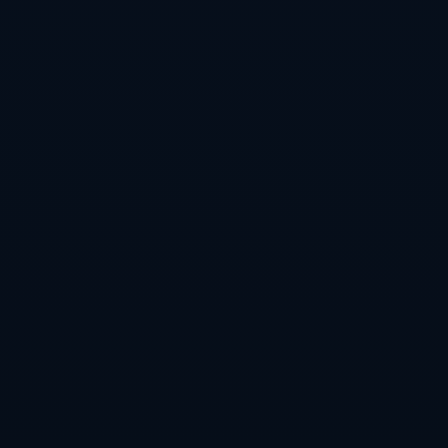
Admin
2026-08-06
世界杯买球哪个好_1
世界杯买球哪个好 深度解析理性选择与风险防范 每到世界
杯这种全球瞩目的赛事来临时，“世界杯买球哪个好”就会悄
然成为不少球迷私下讨论的热门话题 有人把它当作给观赛
增加一点刺激的方式 也有人想借此“