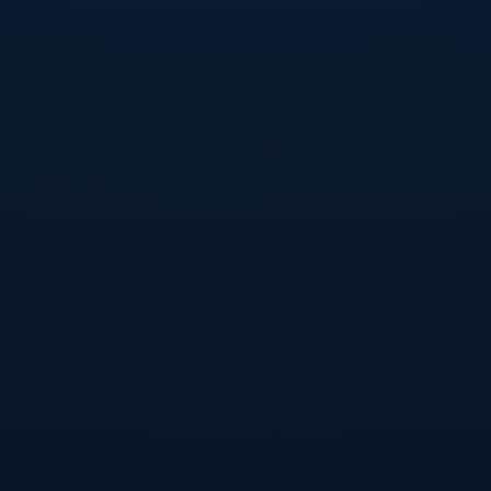
通过创新和优化行业解决方案，帮助
企业客户提高业务效率，推动企业的
数字化转型。我们的团队汇聚了行业
内最顶尖的专家，他们通过深刻的市
场洞察和前沿技术，定制专属于您的
商业方案。无论是初创公司还是大型
跨国企业，我们都能提供个性化的解
决方案，帮助企业提升整体运营效率
和市场竞争力。通过我们的平台，您
可以全面掌握企业运营的各项关键数
据，随时作出明智的决策。加入我
们，共同开创更加高效、智能的未
来。