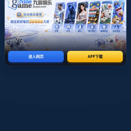
好”的言辞提醒球员，他们完全有能力扭转局面。结果下半
场，马竞展现出了截然不同的面貌，通过顽强的拼抢和精准
的配合，最终实现了逆转。
这一案例充分说明，教练在关键时刻的心理干预可以直接影
响比赛结果。西蒙尼并非单纯依赖战术调整，而是通过言语
让球员从内心燃起斗志。这种方式尤其适用于像马竞这样以
韧性著称的球队，他们需要在逆境中找到突破口。
语言的力量：激励与信任并存
西蒙尼的执教风格中，语言始终是一个重要的工具。他不会
一味地批评或指责，而是善于在批评与鼓励之间找到平衡。
“你们想踢时”
这句话看似轻描淡写，却暗含了对球员自主性
的尊重；而*“踢得是真好”* 则是一种无条件的信任。这种表
达方式避免了直接的压力，反而让球员感受到肩上的责任，
激发他们主动承担起比赛的重担。
此外，这种激励方式也适用于其他领域。比如在企业管理
中，领导者如果能在团队表现不佳时给予正向反馈，而不是
一味责备，往往能激发员工更大的潜力。西蒙尼的这句话，
其实是一种普适的激励哲学：
信任与鼓励，往往比批评更能