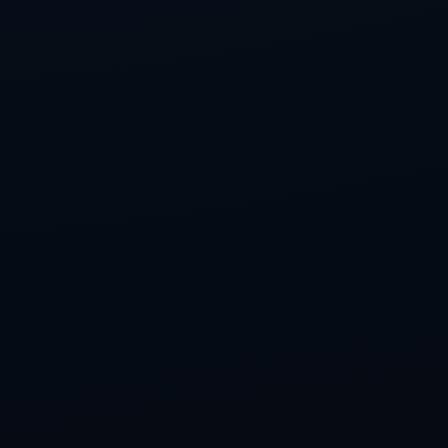
落幕
杭州
浪潮
无限
Admin
2026-08-08
跨界视
全球
世界杯竞猜免费热门
世界杯竞猜免费热门 你真的看懂
这些“热门选项”了吗 每到世界杯，
朋友圈、群聊和各大平台就会被各
种“世界杯竞猜免费热门”话题刷
屏：有人分享自己押中冷门一夜翻
盘的故事，也有人吐槽跟着热门走
却连连失利