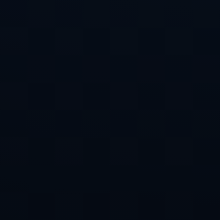
A
世
世界
Admin
2026-08-08
与理
世界杯竞猜APP全站
“世
就会
世界杯竞猜APP全站运营策略与用
免费
户体验解析 每逢世界杯，关于比
盖地
赛的讨论就会从球场延伸到屏幕与
“官
指尖，世界杯竞猜APP全站也在这
一浪潮中成为许多球迷的第二现
场。不同于传统的线下彩票或零散
的线上玩法，