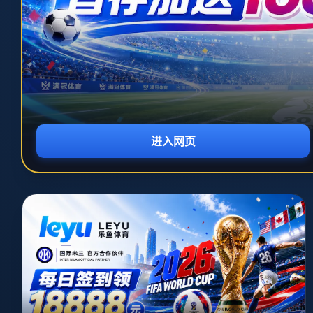
展现了英雄特性与主题设计相结合
满爆炸能量的英雄，与“鸭鸭”这个
佳延展。
鸭鸭历险记的视觉设计
拥有独特视觉设计的皮肤总能快速
的色彩作为主基调，加入了充满卡
身的特色。
灵活使用爆炸的特效加
出
。此外，游戏开发团队还赋予这
能感受到鸭鸭历险的美好氛围。
除了技能视觉呈现以外，这款皮肤
上鸭鸭造型，炸弹则换成了活泼的
色的亲和力，也让玩家感受到设计
战令限定皮肤的策略价