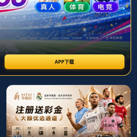
的微妙平衡。沈梦溪作为一位机智、调皮且充
象征童趣的形象相结合，无疑是角色魅力的最
解读
吸引玩家目光。沈梦溪的这款限定皮肤以鲜艳
通风格的鸭鸭元素，极具童趣却又不失英雄本
上鸭鸭的辅助，都让这款皮肤从细节上脱颖而
款皮肤独特的技能特效，让每一次释放技能都
的服装设计也充满细节。例如沈梦溪的帽子配
小鸭图案。这些巧妙的元素不仅增强了游戏角
师的精心构造。
值