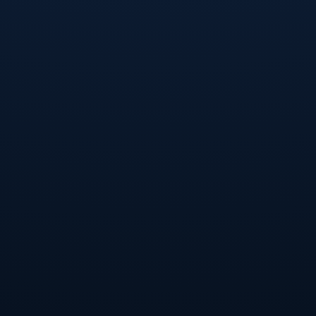
备视觉吸引力和稀有价值时，总能带动商店销
一款限定皮肤，推出当月便提高了玩家于商城
很可能延续这一成功经验，成为玩家热议的话
趣，充满互动感，同时，战令皮肤的解锁形式
系。因此，我们可以预期，这款皮肤将获得广