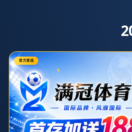
关于我们
联系我们
网站首页
关于我
Admin
2026-07-07T21:32:19+08:00
新闻资讯
探秘战令限定皮肤：沈梦溪的鸭
战令限定皮肤沈梦溪新
探索一款皮肤背后的魅力，总能让
肤：鸭鸭历险记，这不仅是一件充
故事。
通过细致的设计与创意概念，这款