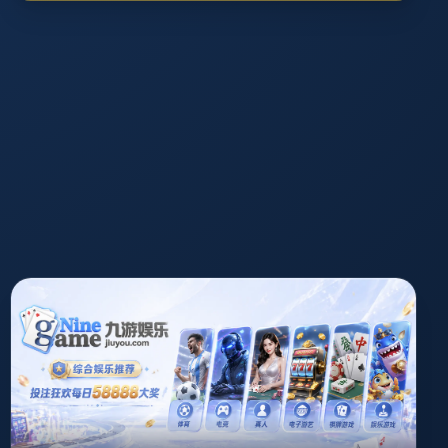
欢迎访问我们的企业官网。我
们是一家致力于为全球客户提
供领先技术产品与服务的企
业。我们的核心目标是通过创
新和优化行业解决方案，帮助
企业客户提高业务效率，推动
企业的数字化转型。我们的团
队汇聚了行业内最顶尖的专
家，他们通过深刻的市场洞察
和前沿技术，定制专属于您的
商业方案。无论是初创公司还
是大型跨国企业，我们都能提
供个性化的解决方案，帮助企
业提升整体运营效率和市场竞
争力。通过我们的平台，您可
以全面掌握企业运营的各项关