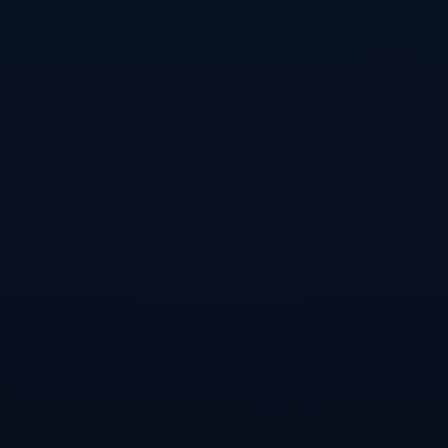
央视网5月4日7：30直播NBA快船掘金抢七大战
CBA新疆险胜上海 伊力福拉提末节爆发连砍12分
相关新闻