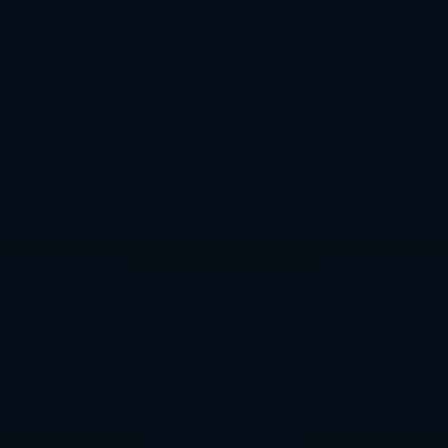
Admin
2026-08-09
央视网5月4日7：30直播NBA快船掘金抢七
大战
NBA季后赛抢七大战：快船对决掘金 在这个充满激情和对抗
的赛季中，NBA季后赛已经进入白热化阶段。5月4日的G7