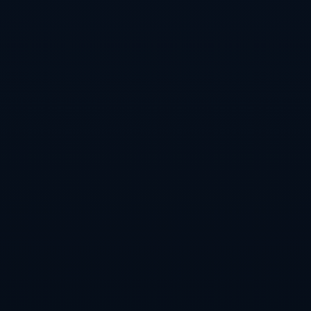
Admin
2026-08-09
拜仁狂胜3：0领跑德甲，夺冠悬念即将终
结！
拜仁稳健领跑德甲积分榜 悬念渐失 德甲赛季进入尾声，争
冠之战从未像现在这般焦点集中。随着拜仁在最近一场比赛
中3:0完胜对手，他们8分优势稳居榜首，仅需再胜一场便可
锁定本赛季德甲冠军。这场大胜不仅巩固