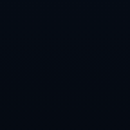
CBA新疆险胜上海 伊力福拉提末节爆发连砍
12分
CBA激战新疆6分险胜上海 伊力福拉提末节爆发 随着CBA赛
季的深入，各队之间的竞争愈发白热化。在近日的一场焦点
战中，新疆队以微弱的6分优势战胜了上海队。这场比赛不
仅展现了双方强大的竞技实力，更将年
麻将胡了pg网站app
企业管理平台为各类企业提供集成化的运营管理工具，帮助您
有效监控和管理企业的各项流程。通过平台，企业可以高效地