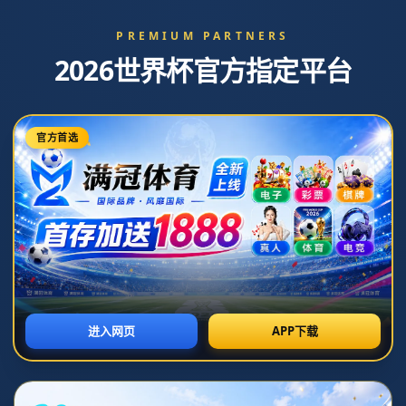
关于我们
联系我们
admin@hlroca.com
在线客服
Admin
2026-07-07T21:32:19+08:00
新闻资讯
马克西本赛季或无缘赛场？纳斯：不清楚，仅
知今日缺阵
马克西赛季报销-纳斯回应令人关注
在NBA赛场上，球员的伤病情况总是牵动着无数球迷的心。
近日，费城76人队的年轻核心泰瑞斯·马克西因伤缺席比
赛，引发了外界对其是否会赛季报销的广泛猜测。而主教练
尼克·纳斯的回应却显得颇为谨慎，他表示：“我不知道，我