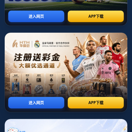
假设马克西真的面临长期缺阵的风险，76人队需要在战术上
做出调整。
恩比德
作为球队核心，可能需要承担更多的进攻
责任，而哈登则需要在组织端投入更多精力。但问题在于，
球队的替补深度是否足以填补马克西留下的空缺？从数据来
看，本赛季马克西场均贡献超过20分，他的得分效率和关
键时刻的表现是替补球员难以替代的。