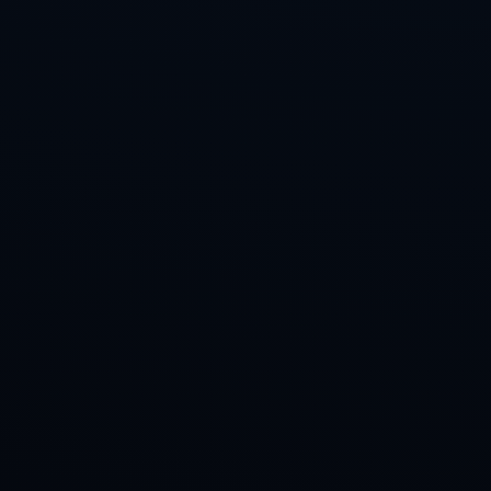
麻将胡了pg网站
联
app
a
企业管理平台为各类企业提供集成
1
化的运营管理工具，帮助您有效监
控和管理企业的各项流程。通过平
9
台，企业可以高效地进行数据分
析、客户关系管理和项目追踪，提
升团队协作和整体运营效率。无论
您是初创公司还是成熟企业，我们
的管理平台都能为您的企业提供精
准支持，助力企业高效发展。