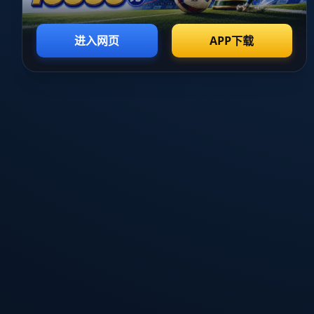
许多企业都曾陷入类似困境。比如
各部门间的信息沟通阻碍了后续研
仅需要在市场竞争中体现灵活性，
创新需要平衡试错与反馈
滔搏提到“再玩一轮”，意味着他们
存在。从商业角度来看，创新往往
回避的一部分。
企业如何在试错中
展的一大关键。
例如，一家零售服饰品牌为了扩大