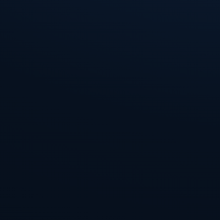
品，但却忽略了消费者的真正需求
他们不仅调整了产品线，还优化了
搏的情况虽不同，但同样需要在试
上的每一步更加稳健。
问题暴露与解决：深入内部调整
滔搏的发文中明确提出“回家解决”，
归原点”，可能代表企业回归基本盘
次的内部调整。一些企业在扩展市
效率下降甚至人才流失。
著名家电企业格力电器也曾在快速
匹配、绩效管理改革等措施，不仅
竞争力。这表明，直面问题、系统
刻需要的正是一场“回归内核”的变
未来：以挑战为契机打造新生态
回顾滔搏此次的自省，显然不仅是
来的战略思考。是否能够将现存问