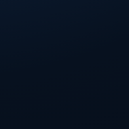
-格林喜谈球队晋级季后赛：成就感
，终于圆梦