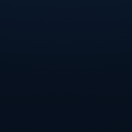
，导致销量滞后。在经过深入的市场调查后，
杰伦
消费者反馈机制，最终实现了业绩的反弹。滔
爆棚
错过程中认真审视自己的问题，确保创新道路
这一表述引人深思。如果将“回家”理解为“回
，寻找自身优势与问题的根源，进行更深层
场后，容易忽视组织架构及文化的建设，导致
增长阶段出现管理层冲突问题，他们通过文化
稳定了团队士气，还进一步提升了企业的整体
解决，是企业摆脱困局的重要路径，而滔搏此
革。
一次对过去赛事经验的总结，也是一种面向未
题转化为提升团队效率、优化组织协作的契