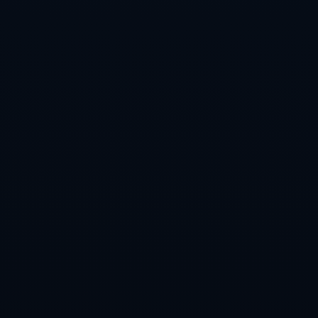
Admin
2026-08-08
石宇奇2-1力克周天成 连胜两场晋级总决赛
四强
石宇奇逆风翻盘的启示 当总决赛的聚光灯打在赛场中央
时，没有人会想到这场对决会演变成一场关于意志、调整和
自我突破的范本。从比分上看，石宇奇2-1力克周天成，只