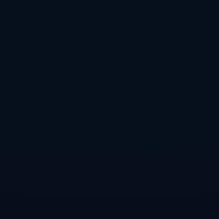
Admin
2026-08-08
2026世界杯滚球入口官方
2026世界杯滚球入口官方权威指南 在全球体育迷都翘首以
盼的诸多赛事中,2026年世界杯无疑是最受关注的焦点之
一。而围绕这项顶级赛事衍生出的各种线上服务,尤其是
2026世界杯滚球入口官方相关渠道