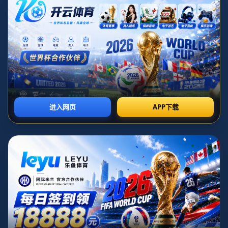
仅是各自球队的得分利器，更是代表了新生代与黄金时代的
较量。森林狼官方近日发布了两人合照，为这场半决赛预
热。比赛会擦出什么样的火花，让人无比期待。
1.爱德华兹VS库里：新秀热血对抗冠军经验
森林狼年轻核心安东尼·爱德华兹自进入NBA以来，展现出了
无与伦比的爆发力和得分能力。尤其在过去的几场季后赛
中，爱德华兹以他强大的进攻火力，一次次拯救球队于危难
之中，多次证明了自己是球队的领军人物。与此同时，勇士
队的“战术核心”库里正在用他标志性的三分投篮和超高球商
重新定义比赛节奏。两人将是本场比赛的焦点，无论是森林
狼的快速冲击还是勇士的精准远投，这场半决赛都注定充满
精彩。
2.战术对决：森林狼冲击战勇士阵地战
森林狼本赛季一直以快速攻防转换和高强度压迫防守闻名。
爱德华兹的身体素质、卡尔-安东尼·唐斯的内线统治力以及
全队的速度都将成为他们拖住勇士节奏的重要武器。相比之
下，勇士本赛季在阵地战的组织上极为出色，库里、汤普森
以及威金斯的配合，又加上格林的策应能力，都让球队在关