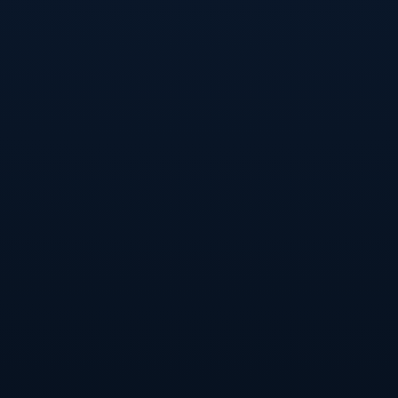
2026世界杯滚球入口官方
汉堡队重返德甲联赛，苦等7年终圆升班梦
卡梅伦-约翰逊9投5中贡献13分、3篮板和2助攻，
其中三分球5中2
石宇奇2-1力克周天成 连胜两场晋级总决赛四强
相关新闻