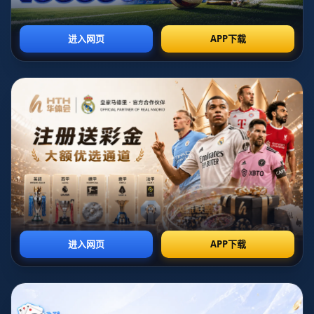
键时刻展现出强队风范。面对两种截然不同的战术体系，这
场比赛的结果将取决于双方能否将自身优势最大化。
3.案例分析：季后赛旅程对双方士气的影响
回顾两队进入半决赛的旅程，森林狼经历了一轮艰难的拉锯
战，他们的年轻核心爱德华兹多次在关键时刻挺身而出，证