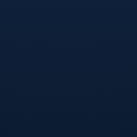
关于我们
欢迎访问我们的企业官网。我们是一
家致力于为全球客户提供领先技术产
品与服务的企业。我们的核心目标是
通过创新和优化行业解决方案，帮助
企业客户提高业务效率，推动企业的
数字化转型。我们的团队汇聚了行业