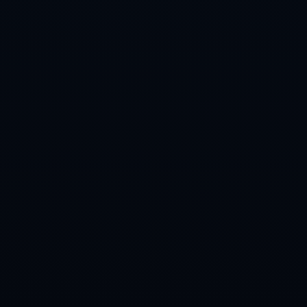
联系我们
admin@hlroca.com
13833146889
960664117
栏目导航
关于我们
我们的优势
团队成员
新闻资讯