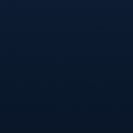
内最顶尖的专家，他们通过深刻的市
场洞察和前沿技术，定制专属于您的
商业方案。无论是初创公司还是大型
跨国企业，我们都能提供个性化的解
决方案，帮助企业提升整体运营效率
和市场竞争力。通过我们的平台，您
可以全面掌握企业运营的各项关键数
据，随时作出明智的决策。加入我
们，共同开创更加高效、智能的未
来。
最新资讯